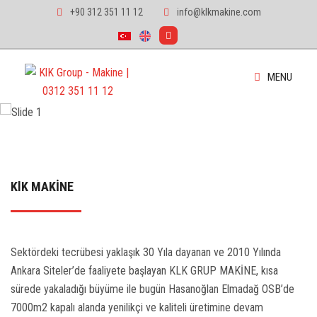
+90 312 351 11 12
info@klkmakine.com
MENU
ANA SAYFA
KURUMSAL
KlK MAKİNE
ÜRÜNLERIMIZ
HABERLER
Sektördeki tecrübesi yaklaşık 30 Yıla dayanan ve 2010 Yılında
Ankara Siteler’de faaliyete başlayan KLK GRUP MAKİNE, kısa
FOTO GALERI
sürede yakaladığı büyüme ile bugün Hasanoğlan Elmadağ OSB’de
7000m2 kapalı alanda yenilikçi ve kaliteli üretimine devam
İLETIŞIM